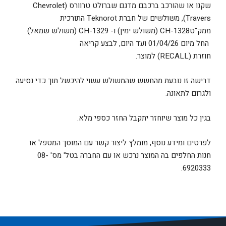
שקנו או שהורכב ברכבם מדגם שברולט טרוורס (Chevrolet
Travers), משולשים של חברת Teknorot התורכית
ממק"טCH-1328 (משולש ימין) ו- CH-1329 (משולש שמאל)
החל מיום 01/04/26 ועד היום, לבצע קריאה
חוזרת (RECALL) למוצר.
דרישה זו נובעת מהחשש שהמשולש עשוי להיכשל תוך כדי נסיעה
ולגרום לתאונה.
בגין כל מוצר שיוחזר יתקבל החזר כספי מלא.
לפרטים ומידע נוסף, מומלץ ליצור קשר עם המוסך המטפל או
חנות החלפים בה המוצר נרכש או עם החברה בטל' מס' 08-
6920333.