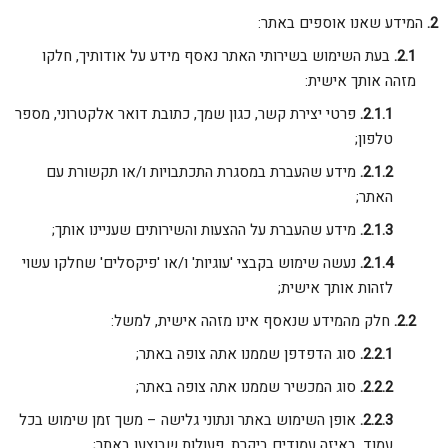
המידע שאנו אוספים באתר:
בעת השימוש בשירותי האתר נאסף מידע על אודותיך, חלקו
מזהה אותך אישית:
פרטי יצירת קשר, כגון שמך, כתובת דואר אלקטרוני, מספר
טלפון;
מידע שהעברת במסגרת התכתבויות ו/או תקשורת עם
האתר;
מידע שהעברת על ההצעות והשירותים שעניינו אותך;
נעשה שימוש בקבצי 'עוגיות' ו/או 'פיקסלים' שחלקו עשוי
לזהות אותך אישית;
חלק מהמידע שנאסף אינו מזהה אישית, למשל:
סוג הדפדפן שממנו אתה צופה באתר;
סוג המכשיר שממנו אתה צופה באתר;
אופן השימוש באתר ונתוני גלישה – משך זמן שימוש בכל
עמוד, באיזה עמודים ביקרת, פעולות שבוצעו באתר;