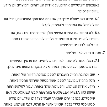
באמצעים דיגיטליים אחרים, על אודות השירותים והמוצרים וכן מידע
שיווקי ופרסומי.
מידע כזה יישלח אליך רק אם נתת הסכמתך המפורשת, ובכל עת
תוכל לבטל את הסכמתך ולהפסיק לקבלו.
לא נמסור את המידע האישי שלך למפרסמים. עם זאת, אנו
עשויים להעביר מידע סטטיסטי על פעילות המשתמשים באתר
ובניוזלטר לצדדים שלישיים.
מסירת מידע לצד שלישי
בעל האתר לא יעביר לצדדים שלישיים את פרטיך האישיים
והמידע שנאסף על פעילותך באתר אלא במקרים המפורטים להלן:
שם וכתובת המייל מועברים לספק מערכת הדיוור של האתר;
חלק מהמידע מועבר לספק אשר מספק שירותי אחסון לאתר;
מידע אודות השימוש והפעילות שלך באתר, יעבור לפלטפורמות
שיווק כגון META ו-GOOGLE באמצעות קבצי COOCKIES ו/או
פיקסלים. כמו כן, יתכן שהאתר יעביר לצדדים שלישיים מידע
סטטיסטי כללי בלבד, שאינו אישי או פרטי, לגבי השימוש באתר,