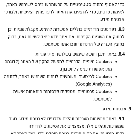
כדי לאסוף נתונים סטטיסטיים על המשתמש ביחס לשימוש באתר,
לאימות פרטים, כדי להתאים את האתר להעדפותיך האישיות ולצורכי
אבטחת מידע.
דפדפנים מודרניים כוללים אפשרות להימנע מקבלת עוגיות וכן
למחוק את העוגיות הקיימות. אם אינך יודע כיצד לעשות זאת, בדוק
בקובץ העזרה של הדפדפן שבו אתה משתמש.
באתר יתכן ויעשה שימוש בשלושה סוגי עוגיות:
Cookies חיוניים: הכרחיים לתפעול התקין של האתר (לדוגמה:
מתן אפשרות כניסה לחשבון).
Cookies לביצועים: משמשים לניתוח השימוש באתר, לדוגמה
(Google Analytics).
Cookies פרסומיים: מספקים פרסומות מותאמות אישית
למשתמש.
אבטחת מידע
באתר מיושמות מערכות ונהלים עדכניים לאבטחת מידע. בעוד
שמערכות ונהלים אלה מצמצמים את הסיכונים לחדירה
בלתי-מורשית, אין הם מעניקים בטחון מוחלט. לכן, בעל האתר לא