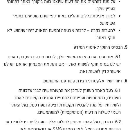
על מנת להתאים את המודעות שיוצגו בעת ביקורך באתר לתחומי
העניין שלך;
לצורך אכיפת כללים ונהלים באתר כפי שהם מופיעים בתנאי
השימוש;
למטרות בקרה – לרבות אבטחה ומניעת הונאות, זיהוי שימוש לא
חוקי באתר;
הבסיס החוקי לאיסוף המידע
אנו נעבד את המידע האישי שלך, לרבות מידע רגיש, רק כאשר
יש לנו בסיס חוקי לעשות זאת – אם נתת את הסכמתך או אם יש לנו
אישור כדין לעשות זאת.
דיוור ישיר אלקטרוני ויצירת קשר עם המשתמש
בעל האתר מעוניין לעדכן את המשתמשים לגבי עדכונים
חשובים, התפתחויות ועניינים רלוונטיים אחרים הקשורים לאתר
ולשירותיו. על מנת להבטיח תקשורת רציפה ומעודכנת, בעל האתר
רשאי לשלוח הודעות (נוטיפיקציות) למשתמשים.
כמו כן, בעל האתר מעוניין לשלוח אליך, מעת לעת, ניוזלטרים או
הודעות אחרות במייל, ו/או במסרון SMS או בוואטסאפ ו/או