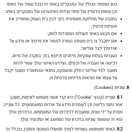
כגון המספר הכולל של המבקרים באתר זה ובכל עמוד של האתר
וכן שמות הדומיין של נותני שירות האינטרנט של המבקרים באתר;
במקרה של מחלוקת משפטית בינך לבין בית העסק שתחייב את
חשיפת פרטיך;
אם תבצע באתר פעולות המנוגדות לחוק;
אם יתקבל צו בית משפט המורה למסור את פרטיך או מידע על
אודותיך לצד שלישי;
העברות בעלות עסקיות, מיזוגים וכיוצא בזה: במקרה של מיזוג,
רכישה או העברה של נכסים, המידע האישי שלך עשוי להיות
מועבר לצד שלישי כחלק מהעסקה, בתנאי שהתאגיד הנעבר יקבל
על עצמו את הוראות מדיניות פרטיות זו;
עוגיות (Cookies)
עוגייה (קובץ "Cookie") היא קוד אשר משמש לאימות, מעקב
אחר נתוני גלישה וכן לשמירת מידע על אודות המשתמשים. כל עוגייה
נוצרת על ידי שרת, ומועברת לדפדפן של המשתמש; הדפדפן שלך
הוא זה ששומר עוגיות בזיכרון של המחשב או המכשיר שלך.
האתר משתמש בעוגיות לצורך תפעולו השוטף והתקין, ובכלל זה