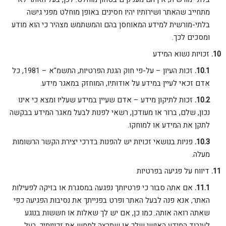
מתחייב שהאתר ושירותיו יהיו חסינים באופן מוחלט מפני גישה
בלתי-מורשית למידע המאוחסן בהם והמשתמש מצהיר כי הוא מודע
ומסכים לכך.
זכויות נשוא המידע
זכות העיון – על-פי חוק הגנת הפרטיות, התשמ"א – 1981, כל
אדם זכאי לעיין במידע על אודותיו, המוחזק במאגר מידע.
זכות לתיקון מידע – אדם שעיין במידע שעליו ומצא כי אינו
נכון, שלם, ברור או מעודכן, רשאי לפנות לבעל מאגר המידע בבקשה
לתקן את המידע או למוחקו.
פניות בנושאי זכויות יש להפנות בדרכי יצירת הקשר הרשומות
מעלה.
דיווח על פגיעה בפרטיות
אם אתה סבור כי פרטיותך נפגעה במסגרת או בזיקה לפעילות
האתר, אנא פנה לבעל האתר ופרט בפנייתך את נסיבות הפגיעה כפי
שאתה רואה אותה. כמו כן, אם יש לך שאלות או חששות בנוגע
לעיבוד המידע האישי שלך או שתרצה לממש את זכויותיך, בעל