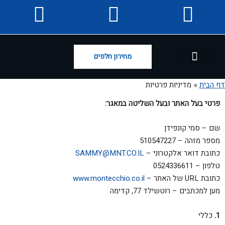
מחירון חלפים
קריאה חוזרת (RECALL)
קטלוג מוצרים
דף הבית
מדיניות פרטיות
פרטי בעל האתר ובעל השליטה במאגר:
שם – סמי קונפידן
מספר מזהה – 510547227
כתובת דואר אלקטרוני –
SAMMY@MNT.CO.IL
טלפון – 0524336611
כתובת URL של האתר –
www.montecchio.co.il
מען למכתבים – רוטשילד 77, קדימה
כללי